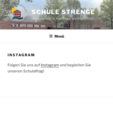
Zum
Inhalt
SCHULE STRENGE
springen
Grundschule in Hamburg Wellingsbüttel
Menü
INSTAGRAM
Folgen Sie uns auf
Instagram
und begleiten Sie
unseren Schulalltag!